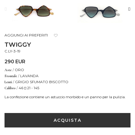
AGGIUNGI AI PREFERITI
TWIGGY
C.LY-3-19
290 EUR
/
ORO
Aste
/
LAVANDA
Frontale
/
GRIGIO SFUMATO BISCOTTO
Lenti
/
46 □ 21 - 145
Calibro
La confezione contiene un astuccio morbido e un panno per la pulizia.
ACQUISTA