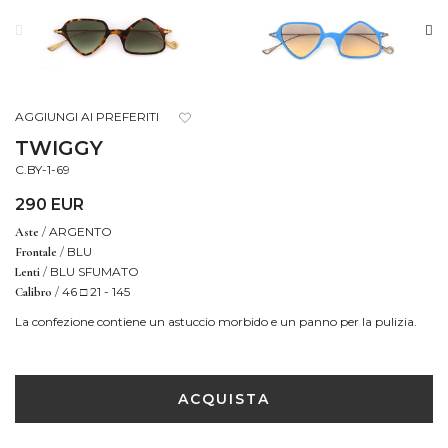
AGGIUNGI AI PREFERITI
TWIGGY
C.BY-1-69
290 EUR
/
ARGENTO
Aste
/
BLU
Frontale
/
BLU SFUMATO
Lenti
/
46 □ 21 - 145
Calibro
La confezione contiene un astuccio morbido e un panno per la pulizia.
ACQUISTA