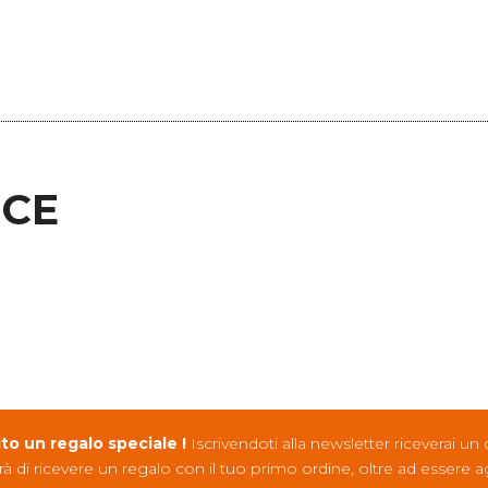
ICE
ito un regalo speciale !
Iscrivendoti alla newsletter riceverai un
rà di ricevere un regalo con il tuo primo ordine, oltre ad essere 