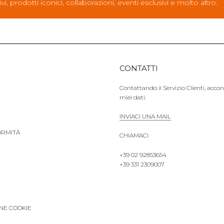
ivi, prodotti iconici, collaborazioni, eventi esclusivi e molto altro.
CONTATTI
Contattando il Servizio Clienti, acco
miei dati.
INVIACI UNA MAIL
ORMITÀ
CHIAMACI
+39 02 92853654
+39 331 2309007
NE COOKIE