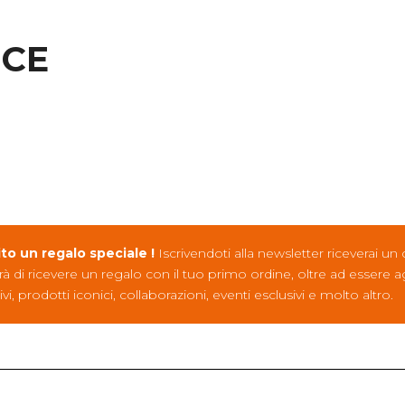
ICE
ito un regalo speciale !
Iscrivendoti alla newsletter riceverai un
rà di ricevere un regalo con il tuo primo ordine, oltre ad essere 
ivi, prodotti iconici, collaborazioni, eventi esclusivi e molto altro.