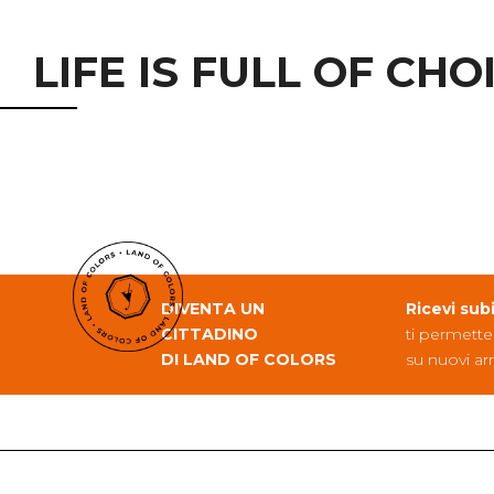
LIFE IS FULL OF CHO
DIVENTA UN
Ricevi sub
CITTADINO
ti permette
DI LAND OF COLORS
su nuovi arr