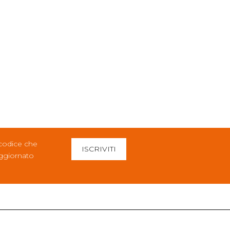
 codice che
ISCRIVITI
aggiornato