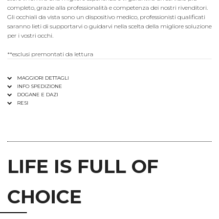
completo, grazie alla professionalità e competenza dei nostri rivenditori.
Gli occhiali da vista sono un dispositivo medico, professionisti qualificati
saranno lieti di supportarvi o guidarvi nella scelta della migliore soluzione
per i vostri occhi.
**esclusi premontati da lettura
MAGGIORI DETTAGLI
INFO SPEDIZIONE
DOGANE E DAZI
RESI
LIFE IS FULL OF
CHOICE