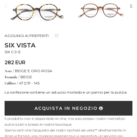
AGGIUNGI AI PREFERITI
SIX VISTA
SIX C.9-E
282 EUR
/
BEIGE E ORO ROSA
Aste
/
BEIGE
Frontale
/
47 □ 19 - 145
Calibro
La confezione contiene un astuccio morbido e un panno per la pulizia.
ACQUISTA IN NEGOZIO
Il prodotto non è disponibile on line, ma solo presso i nostri rivenditori
autorizzati e presso le nostre boutique.
Siamo certi che l’acquisto dei nostri occhiali da vista** direttamente in
store vi fornirà una migliore esperienza e vi garantirà un servizio più