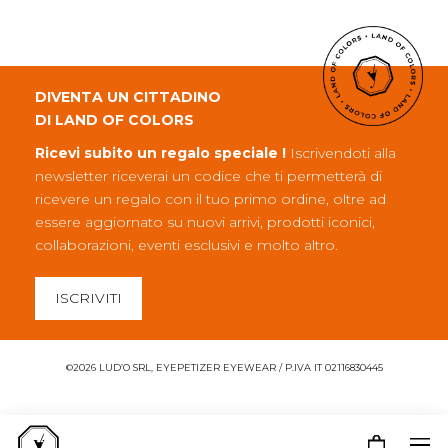
DIVENTA UN CITTADINO
DI LAND OF COLORS
Ricevi subito un regalo speciale !
Iscrivendoti alla
newsletter riceverai un codice che ti permetterà di
ricevere un regalo con il tuo primo ordine, oltre ad
essere aggiornato su nuovi arrivi, prodotti iconici,
collaborazioni, eventi esclusivi e molto altro.
ISCRIVITI
©2026 LUD’O SRL, EYEPETIZER EYEWEAR / P.IVA IT 02116830445