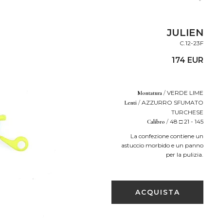
JULIEN
C.12-23F
174 EUR
/
VERDE LIME
Montatura
/
AZZURRO SFUMATO
Lenti
TURCHESE
/
48 □ 21 - 145
Calibro
La confezione contiene un
astuccio morbido e un panno
per la pulizia.
ACQUISTA