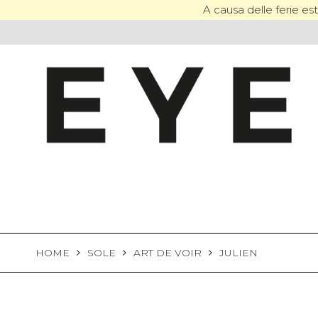
Skip
A causa delle ferie esti
to
content
HOME
SOLE
ART DE VOIR
JULIEN