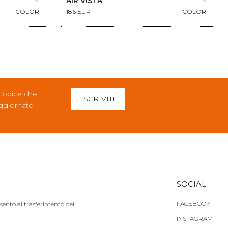
AIR VISTA
+ COLORI
186 EUR
+ COLORI
 codice che
ISCRIVITI
aggiornato
SOCIAL
FACEBOOK
nsento al trasferimento dei
INSTAGRAM