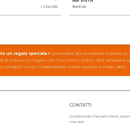
AIR VISTA
+ COLORI
186 EUR
ito un regalo speciale !
Iscrivendoti alla newsletter riceverai un
rà di ricevere un regalo con il tuo primo ordine, oltre ad essere 
ivi, prodotti iconici, collaborazioni, eventi esclusivi e molto altro.
CONTATTI
Contattando il Servizio Clienti, acco
miei dati.