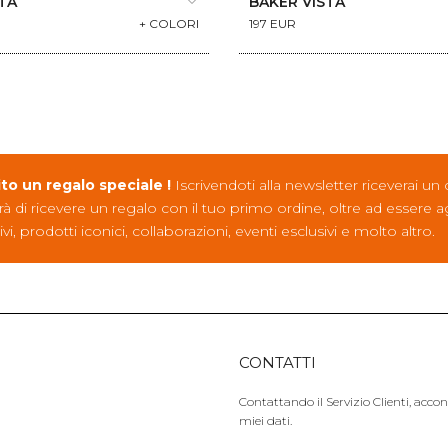
TA
BAKER VISTA
+ COLORI
197 EUR
ito un regalo speciale !
Iscrivendoti alla newsletter riceverai un
rà di ricevere un regalo con il tuo primo ordine, oltre ad essere 
ivi, prodotti iconici, collaborazioni, eventi esclusivi e molto altro.
CONTATTI
Contattando il Servizio Clienti, acco
miei dati.