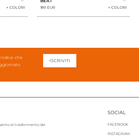
BEAT
+ COLORI
189 EUR
+ COLORI
 codice che
ISCRIVITI
aggiornato
SOCIAL
FACEBOOK
nsento al trasferimento dei
INSTAGRAM