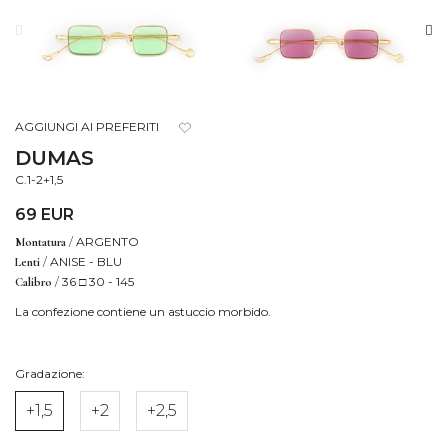
AGGIUNGI AI PREFERITI
DUMAS
C.1-2+1,5
69 EUR
/
ARGENTO
Montatura
/
ANISE - BLU
Lenti
/
36 □ 30 - 145
Calibro
La confezione contiene un astuccio morbido.
Gradazione:
+1,5
+2
+2,5