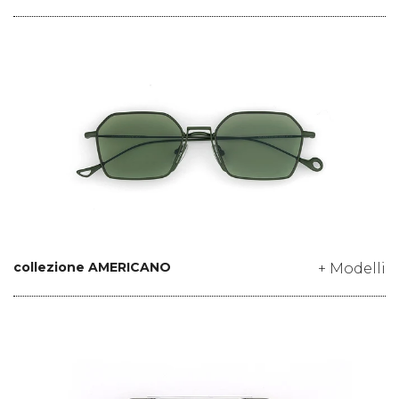
collezione AMERICANO
+ Modelli