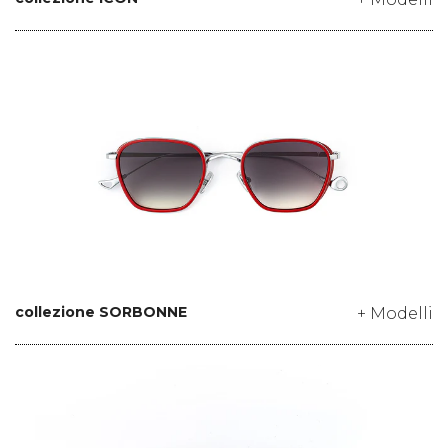
collezione SORBONNE
+ Modelli