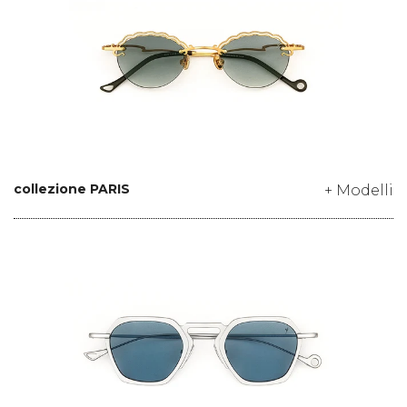
collezione PARIS
+ Modelli