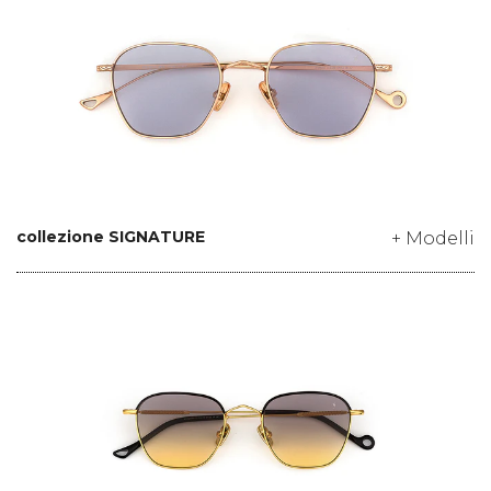
collezione SIGNATURE
+ Modelli