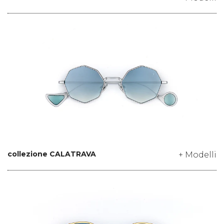
collezione CALATRAVA
+ Modelli