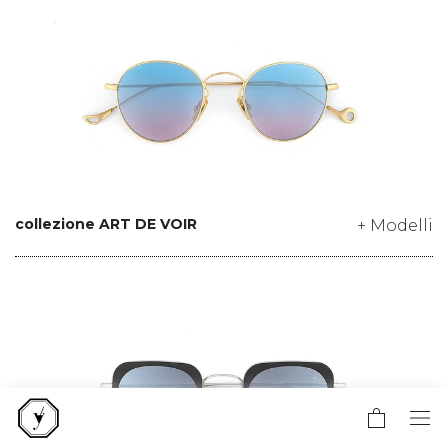
collezione ART DE VOIR
+ Modelli