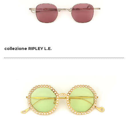
collezione RIPLEY L.E.