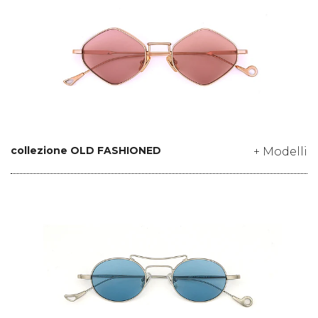
collezione OLD FASHIONED
+ Modelli