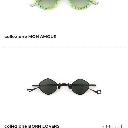
collezione MON AMOUR
collezione BORN LOVERS
+ Modelli