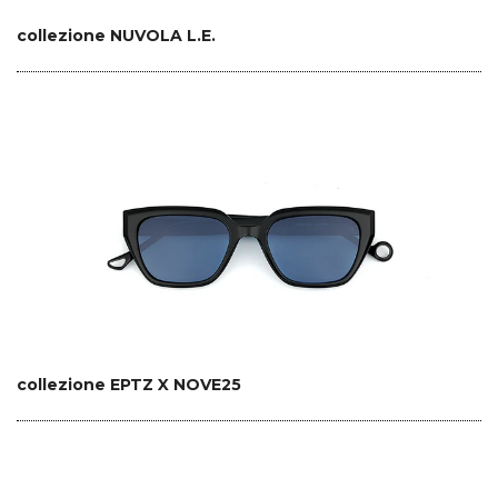
collezione NUVOLA L.E.
collezione EPTZ X NOVE25