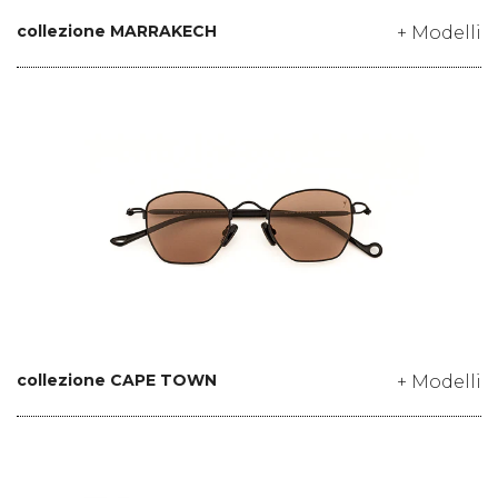
collezione MARRAKECH
+ Modelli
collezione CAPE TOWN
+ Modelli