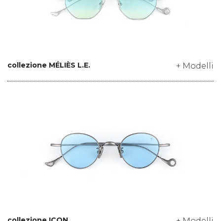
collezione MÉLIÈS L.E.
+ Modelli
collezione ICON
+ Modelli