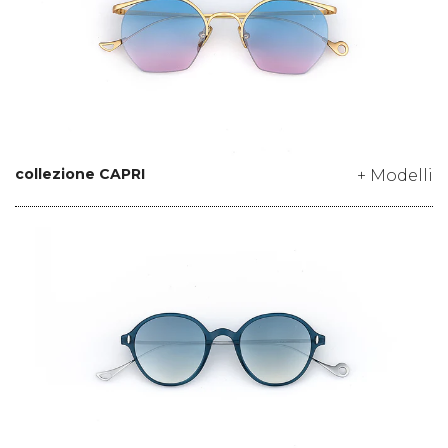
collezione CAPRI
+ Modelli