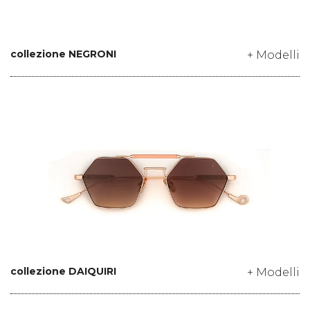
collezione NEGRONI
+ Modelli
collezione DAIQUIRI
+ Modelli