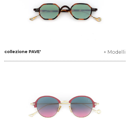
collezione PAVE'
+ Modelli