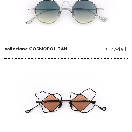
collezione COSMOPOLITAN
+ Modelli