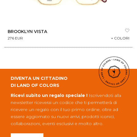
BROOKLYN VISTA
276 EUR
+ COLORI
DIVENTA UN CITTADINO
DI LAND OF COLORS
Ricevi subito un regalo speciale !
Iscrivendoti alla
newsletter riceverai un codice che ti permetterà di
ricevere un regalo con il tuo primo ordine, oltre ad
essere aggiornato su nuovi arrivi, prodotti iconici,
collaborazioni, eventi esclusivi e molto altro.