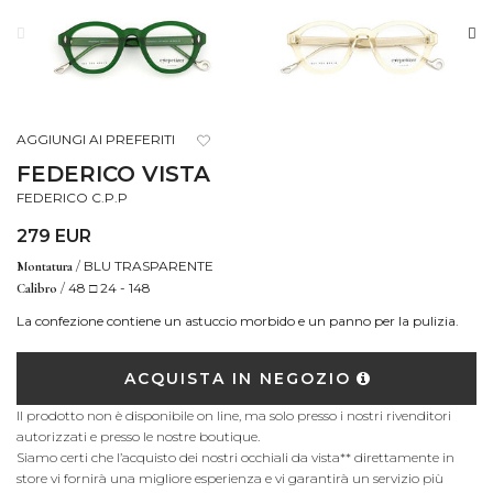
AGGIUNGI AI PREFERITI
FEDERICO VISTA
FEDERICO C.P.P
279 EUR
/
BLU TRASPARENTE
Montatura
/
48 □ 24 - 148
Calibro
La confezione contiene un astuccio morbido e un panno per la pulizia.
ACQUISTA IN NEGOZIO
Il prodotto non è disponibile on line, ma solo presso i nostri rivenditori
autorizzati e presso le nostre boutique.
Siamo certi che l’acquisto dei nostri occhiali da vista** direttamente in
store vi fornirà una migliore esperienza e vi garantirà un servizio più