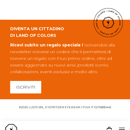
DIVENTA UN CITTADINO
DI LAND OF COLORS
Ricevi subito un regalo speciale !
Iscrivendoti alla
newsletter riceverai un codice che ti permetterà di
ricevere un regalo con il tuo primo ordine, oltre ad
essere aggiornato su nuovi arrivi, prodotti iconici,
collaborazioni, eventi esclusivi e molto altro.
ISCRIVITI
©2026 LUD’O SRL, EYEPETIZER EYEWEAR / P.IVA IT 02116830445