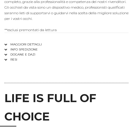
completo, grazie alla professionalità e competenza dei nostri rivenditori.
Gli occhiali da vista sono un dispositivo medico, professionisti qualificati
saranno lieti di supportarvi o guidarvi nella scelta della migliore soluzione
per i vostri occhi.
**esclusi premontati da lettura
MAGGIORI DETTAGLI
INFO SPEDIZIONE
DOGANE E DAZI
RESI
LIFE IS FULL OF
CHOICE